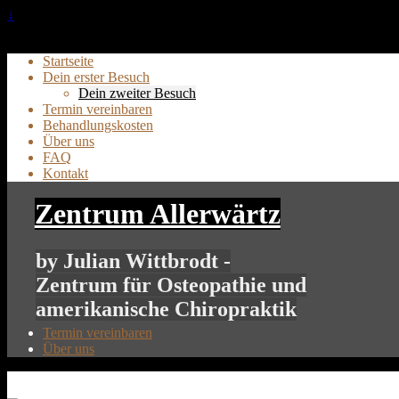
↓
Startseite
Dein erster Besuch
Dein zweiter Besuch
Termin vereinbaren
Behandlungskosten
Über uns
FAQ
Kontakt
Zentrum Allerwärtz
by Julian Wittbrodt -
Zentrum für Osteopathie und
amerikanische Chiropraktik
Termin vereinbaren
Über uns