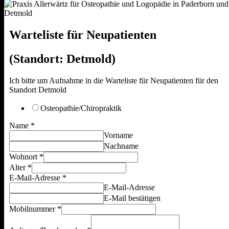
Warteliste für Neupatienten
(Standort: Detmold)
Ich bitte um Aufnahme in die Warteliste für Neupatienten für den
Standort Detmold
Osteopathie/Chiropraktik
Name
*
Vorname
Nachname
Ich
Wohnort
*
Name
Alter
*
für
E-Mail-Adresse
*
E-Mail-Adresse
E-Mail bestätigen
Mobilnummer
*