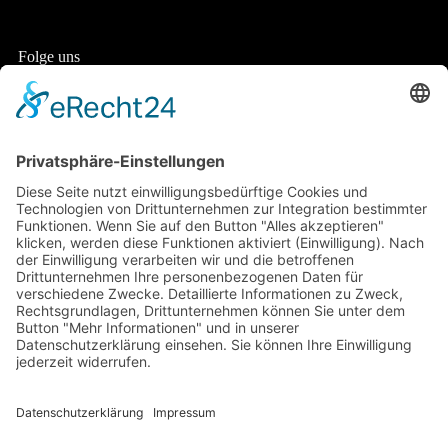
Folge uns
Unsere Standorte
Zentrum Allerwärtz - Detmold
Osteopathie & vitalistische Chiropraktik
alltagsorientierte Logopädie & Lerntherapie
Lange Straße 65
32756 Detmold
Allerwärtz - Paderborn
Osteopathie & vitalistische Chiropraktik
Kaiser-Heinrich-Straße 76
33104 Paderborn
E-Mail
zentrum@allerwaertz.de
Telefon