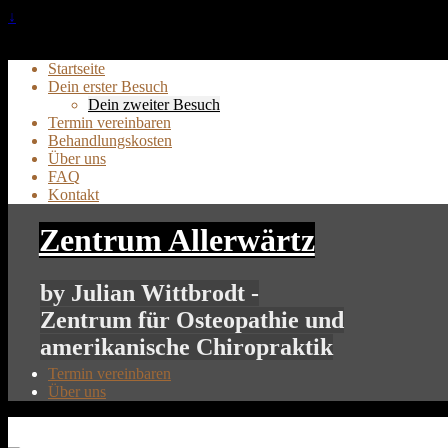
↓
Startseite
Dein erster Besuch
Dein zweiter Besuch
Termin vereinbaren
Behandlungskosten
Über uns
FAQ
Kontakt
Zentrum Allerwärtz
by Julian Wittbrodt -
Zentrum für Osteopathie und
amerikanische Chiropraktik
Termin vereinbaren
Über uns